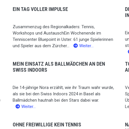
EIN TAG VOLLER IMPULSE
D
I
Zusammenzug des Regionalkaders: Tennis,
Ei
Workshops und AustauschEin Wochenende im
un
Tenniscenter Bluepoint in Uster: 61 junge Spielerinnen
st
und Spieler aus dem Zürcher...
Weiter…
MEIN EINSATZ ALS BALLMÄDCHEN AN DEN
T
SWISS INDOORS
A
Die 14-jährige Nora erzählt, wie ihr Traum wahr wurde,
Ve
als sie bei den Swiss Indoors 2024 in Basel als
S
s
Ballmädchen hautnah bei den Stars dabei war.
Ü
Weiter…
Le
OHNE FREIWILLIGE KEIN TENNIS
N