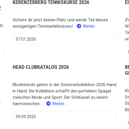
KERENZERBERG TENNISKURSE 2026
E
Z
Sichere dir jetzt deinen Platz und werde Teil dieses
Z
ft
einzigartigen Tenniserlebnisses!
Weiter…
W
Te
un
07.01.2026
HEAD CLUBKATALOG 2026
B
G
Modetrends gehen in der Sommerkollektion 2026 Hand
Kl
in Hand. Die Kollektion schafft den perfekten Spagat
S
zwischen Mode und Sport. Der Schlüssel zu einem
s
St
harmonischen...
Weiter…
Be
09.09.2025