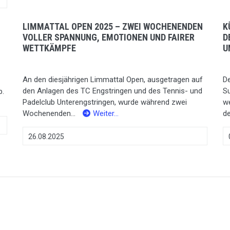
LIMMATTAL OPEN 2025 – ZWEI WOCHENENDEN
K
VOLLER SPANNUNG, EMOTIONEN UND FAIRER
D
WETTKÄMPFE
U
An den diesjährigen Limmattal Open, ausgetragen auf
De
den Anlagen des TC Engstringen und des Tennis- und
S
p.
Padelclub Unterengstringen, wurde während zwei
w
Wochenenden...
Weiter…
de
26.08.2025